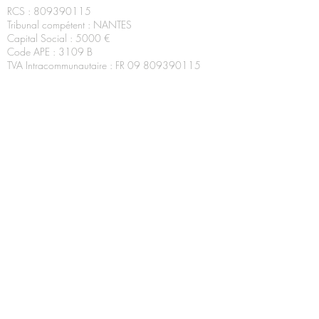
RCS :
809390115
Tribunal compétent : NANTES
Capital Social : 5000 €
Code APE : 3109 B
TVA Intracommunautaire : FR
09 809390115
6 I
mpasse Jean Perchais,
44850 Saint-Mars-du-Désert
02 40 71 67 26
Dav and Co
Tapissier-décorateur
A 20 minutes de Nantes